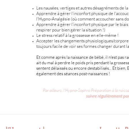
Les nausées, vertiges et autres désagréments de la
Apprendre à gérer l'inconfort physique de l'accou
l'Hypno-Analgésie (où comment accoucher sans do
Apprendre à gérer l'inconfort physique par le biais 
respirer pour bien gérer la situation !)
Le stress relatif à la grossesse en elle-même !
Accepter les changements physiologiques/corporels d
toujours facile de voir ses formes changer durant la 
Et comme après la naissance de bébé, il n'est pas r
ait du mal à perdre le poids pris pendant la grossesse
sentent délaissés ou encore destabilisés... Et bie
également des séances post-naissances !
Par ailleurs, l'Hypno-Sophro Préparation à la nais
suivre régulièrement pa