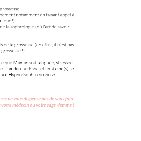
 grossesse
chement notamment en faisant appel à
uleur !)
de la sophrologie (où l'art de savoir
e la grossesse (en effet, il n'est pas
grossesse !)...
are que Maman soit fatiguée, stressée,
... Tandis que Papa, et le(s) ainé(s) se
n, Eure Hypno-Sophro propose
sance
ne vous dispense pas de vous faire
r votre médecin ou votre sage -femme !