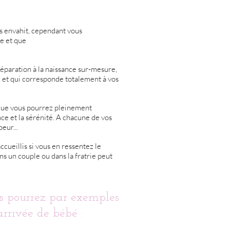
s envahit, cependant vous
e et que
paration à la naissance sur-mesure,
et qui corresponde totalement à vos
ogue vous pourrez pleinement
nce et la sérénité.
A chacune de vos
eur...
ccueillis si vous en ressentez le
ans un couple ou dans la fratrie peut
s pourrez par exemples
arrivée de bébé :