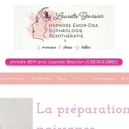
prendre RDV avec Laurette Boursier (CRENOLIBRE)
notic'Minceur
EMDR-dsa
Tabac
Enfants
Sexothérapie
Tarif
La préparation